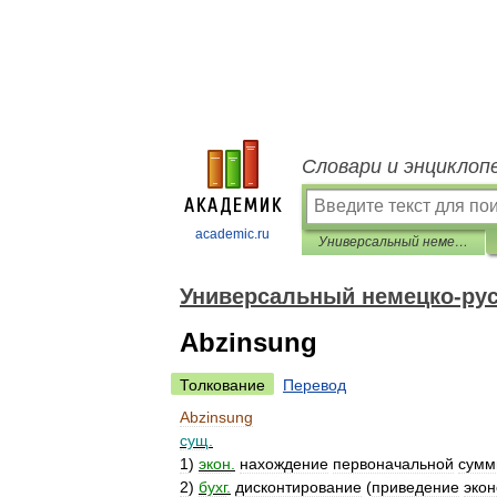
Словари и энциклоп
academic.ru
Универсальный немецко-русский словарь
Универсальный немецко-рус
Abzinsung
Толкование
Перевод
Abzinsung
сущ
.
1
)
экон
.
нахождение
первоначальной
сум
2
)
бухг
.
дисконтирование
(
приведение
эко