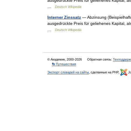
ausgedrückte Preis für geliehenes Kapital, a
…
Deutsch Wikipedia
Interner Zinssatz
— Abzinsung (Beispielhafte
ausgedrückte Preis für geliehenes Kapital, a
…
Deutsch Wikipedia
© Академик, 2000-2026
Обратная связь:
Техподдерж
👣 Путешествия
Экспорт словарей на сайты
, сделанные на PHP,
Jo