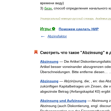
времени
виду
)
3
)
бизн
.
способ
определения
начального
к
Универсальный
немецко
-
русский
словарь
.
Академик
.
ру
Игры ⚽
Поможем сделать НИР
Abzinsfaktor
Смотреть что такое "Abzinsung" в 
Abzinsung
— Die Artikel Diskontierungsfakto
Artikel besser voneinander abzugrenzen oder 
Überschneidungen. Bitte entferne diesen
Abzinsung
— Ạb|zin|sung, die; , en: das A
zukünftigen Kapitalbetrages um Zinsen, die
abgezinste Betrag (Anfangskapital K0) erg
Abzinsung und Aufzinsung
— Abzinsung zur
Abzinsung (auch Diskontierung, engl. discount