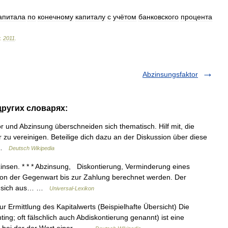
апитала
по
конечному
капиталу
с
учётом
банковского
процента
.
2011
.
Abzinsungsfaktor
других словарях:
r und Abzinsung überschneiden sich thematisch. Hilf mit, die
zu vereinigen. Beteilige dich dazu an der Diskussion über diese
… …
Deutsch Wikipedia
bzinsen. * * * Abzinsung, Diskontierung, Verminderung eines
 von der Gegenwart bis zur Zahlung berechnet werden. Der
ibt sich aus… …
Universal-Lexikon
 Ermittlung des Kapitalwerts (Beispielhafte Übersicht) Die
ing; oft fälschlich auch Abdiskontierung genannt) ist eine