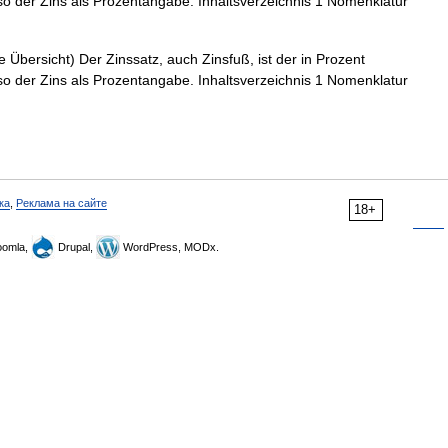
lso der Zins als Prozentangabe. Inhaltsverzeichnis 1 Nomenklatur
 Übersicht) Der Zinssatz, auch Zinsfuß, ist der in Prozent
lso der Zins als Prozentangabe. Inhaltsverzeichnis 1 Nomenklatur
ка
,
Реклама на сайте
18+
omla,
Drupal,
WordPress, MODx.