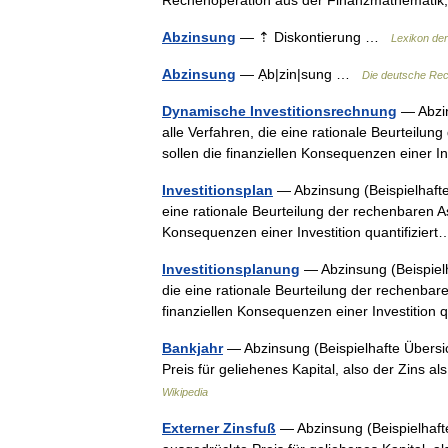
Rechenoperation aus der Finanzmathematik
Abzinsung
— ⇡ Diskontierung …
Lexikon de
Abzinsung
— Ạb|zin|sung …
Die deutsche Rec
Dynamische Investitionsrechnung
— Abzin
alle Verfahren, die eine rationale Beurteilun
sollen die finanziellen Konsequenzen einer I
Investitionsplan
— Abzinsung (Beispielhafte 
eine rationale Beurteilung der rechenbaren As
Konsequenzen einer Investition quantifizie
Investitionsplanung
— Abzinsung (Beispielh
die eine rationale Beurteilung der rechenbare
finanziellen Konsequenzen einer Investition
Bankjahr
— Abzinsung (Beispielhafte Übersic
Preis für geliehenes Kapital, also der Zins
Wikipedia
Externer Zinsfuß
— Abzinsung (Beispielhafte