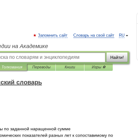
Запомнить сайт
Словарь на свой сайт
RU
едии на Академике
Найти!
Толкования
Переводы
Книги
Игры ⚽
ский словарь
мы
по
заданной
наращенной
сумме
номических
показателей
разных
лет
к
сопоставимому
по